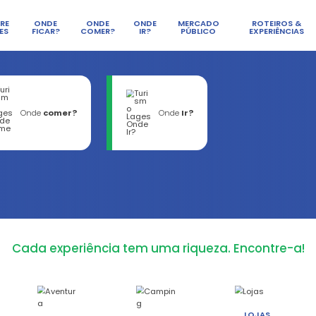
SOBRE
ONDE
ONDE
LAGES
FICAR?
COMER?
de
ficar?
Onde
comer?
e
Ir?