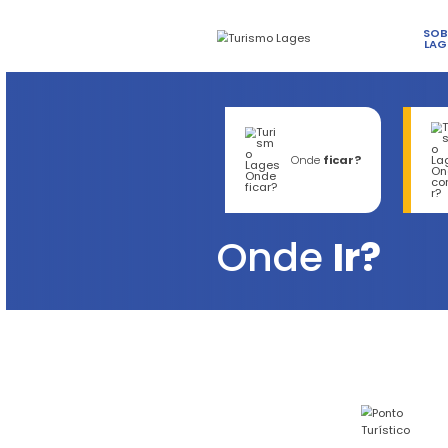
On
Ond