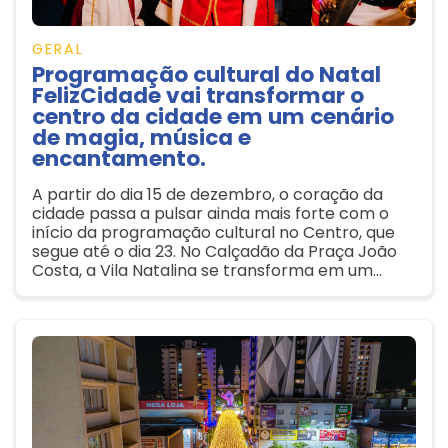
GERAL
Programação cultural do Natal
FelizCidade vai transformar o
centro da cidade em um cenário
de magia, música e
encantamento.
A partir do dia 15 de dezembro, o coração da
cidade passa a pulsar ainda mais forte com o
início da programação cultural no Centro, que
segue até o dia 23. No Calçadão da Praça João
Costa, a Vila Natalina se transforma em um
palco de sonhos, com apresentações artísticas
diárias que exaltam o espírito natalino.