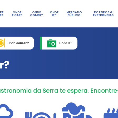
SOBRE
ONDE
ONDE
LAGES
FICAR?
COMER?
de
ficar?
Onde
comer?
e
comer?