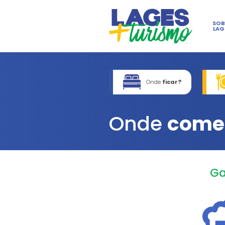
On
Ond