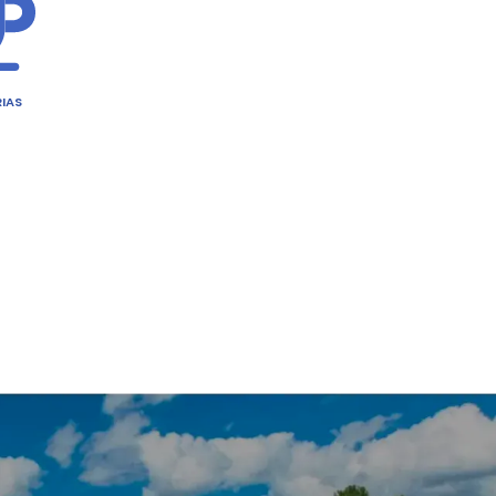
rra te espera. Encontre-a!
TES
CAFETERIAS
CERVEJARIAS
ARTESANAIS