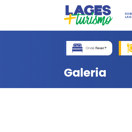
On
Gale