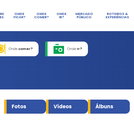
SOBRE
ONDE
ONDE
LAGES
FICAR?
COMER?
de
ficar?
Onde
comer?
ria